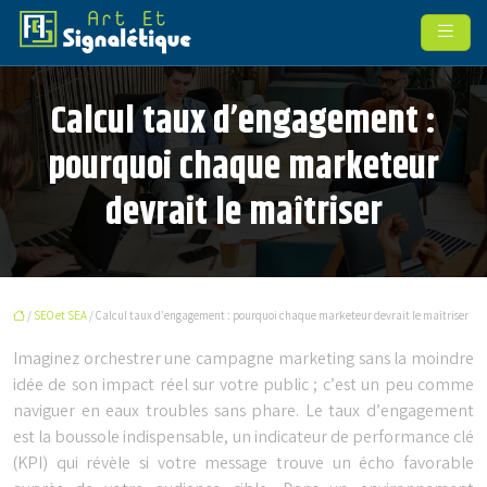
Calcul taux d’engagement :
pourquoi chaque marketeur
devrait le maîtriser
/
SEO et SEA
/ Calcul taux d’engagement : pourquoi chaque marketeur devrait le maîtriser
Imaginez orchestrer une campagne marketing sans la moindre
idée de son impact réel sur votre public ; c’est un peu comme
naviguer en eaux troubles sans phare. Le taux d’engagement
est la boussole indispensable, un indicateur de performance clé
(KPI) qui révèle si votre message trouve un écho favorable