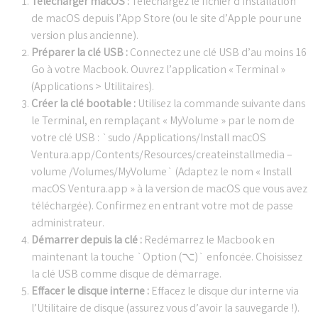
Télécharger macOS :
Téléchargez le fichier d’installation
de macOS depuis l’App Store (ou le site d’Apple pour une
version plus ancienne).
Préparer la clé USB :
Connectez une clé USB d’au moins 16
Go à votre Macbook. Ouvrez l’application « Terminal »
(Applications > Utilitaires).
Créer la clé bootable :
Utilisez la commande suivante dans
le Terminal, en remplaçant « MyVolume » par le nom de
votre clé USB : `sudo /Applications/Install macOS
Ventura.app/Contents/Resources/createinstallmedia –
volume /Volumes/MyVolume` (Adaptez le nom « Install
macOS Ventura.app » à la version de macOS que vous avez
téléchargée). Confirmez en entrant votre mot de passe
administrateur.
Démarrer depuis la clé :
Redémarrez le Macbook en
maintenant la touche `Option (⌥)` enfoncée. Choisissez
la clé USB comme disque de démarrage.
Effacer le disque interne :
Effacez le disque dur interne via
l’Utilitaire de disque (assurez vous d’avoir la sauvegarde !).