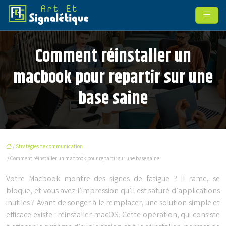
Comment réinstaller un
macbook pour repartir sur une
base saine
/
Stratégies de communication
/ Comment réinstaller un macbook pour repartir sur une base saine
Votre Macbook montre des signes de fatigue ? Il rame, se
bloque, et vous avez l’impression qu’il est saturé d’applications
inutiles ? Avant de songer à le remplacer, une solution simple et
efficace existe : réinstaller macOS. Cette opération, qui consiste