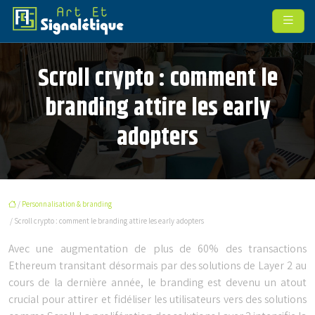
Scroll crypto : comment le
branding attire les early
adopters
/
Personnalisation & branding
/ Scroll crypto : comment le branding attire les early adopters
Avec une augmentation de plus de 60% des transactions
Ethereum transitant désormais par des solutions de Layer 2 au
cours de la dernière année, le branding est devenu un atout
crucial pour attirer et fidéliser les utilisateurs vers des solutions