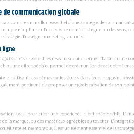
ie de communication globale
 mais comme un maillon essentiel d’une stratégie de communication
e marque et optimiser l’expérience client. L’intégration des sens, 
 stratégie d’enseigne marketing sensoriel.
n ligne
, logo) sur le site web et les réseaux sociaux permet d’assurer une 
e web ou une offre spéciale, permet de créer un lien direct entre l’en
nte en utilisant les mêmes codes visuels dans leurs magasins physi
t également pertinent de proposer une géolocalisation de son point
orisation, tact) pour créer une expérience client mémorable. L’ense
 la marque, ou des matériaux agréables au toucher. L’intégration
cueillante et mémorable. C’est un élément essentiel de la stratégie