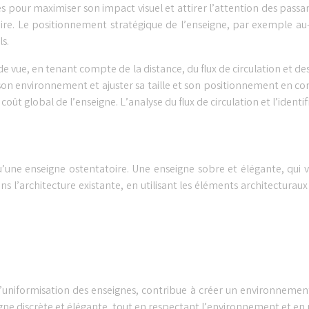
s pour maximiser son impact visuel et attirer l’attention des passant
ire. Le positionnement stratégique de l’enseigne, par exemple au
ls.
s de vue, en tenant compte de la distance, du flux de circulation et d
s son environnement et ajuster sa taille et son positionnement en 
 coût global de l’enseigne. L’analyse du flux de circulation et l’ident
qu’une enseigne ostentatoire. Une enseigne sobre et élégante, qui v
ns l’architecture existante, en utilisant les éléments architectur
 l’uniformisation des enseignes, contribue à créer un environnemen
ne discrète et élégante, tout en respectant l’environnement et en 