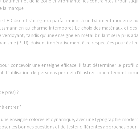
bâtiment et de la zone environnante, les contraintes urbanistiques
de la marque.
ge LED discret s’intégrera parfaitement à un bâtiment moderne aux
ussmannien au charme intemporel. Le choix des matériaux et des
re verdoyant, tandis qu’une enseigne en métal brillant sera plus
Urbanisme (PLU), doivent impérativement être respectées pour éviter
our concevoir une enseigne efficace. Il faut déterminer le profil 
chat. L’utilisation de personas permet d’illustrer concrètement co
de près) ?
 à entrer ?
ne enseigne colorée et dynamique, avec une typographie moderne et 
e poser les bonnes questions et de tester différentes approches pou