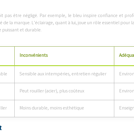
 pas être négligé. Par exemple, le bleu inspire confiance et profe
 de la marque. L’éclairage, quant à lui, joue un rôle essentiel pour la
 puissant et durable.
Inconvénients
Adéqua
able
Sensible aux intempéries, entretien régulier
Environ
Peut rouiller (acier), plus coûteux
Environ
ller
Moins durable, moins esthétique
Enseign
t