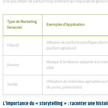
à ne pas utiliser de parfum trop entêtant qui risquerait de gêner ce
Type de Marketing
Exemples d’Application
Sensoriel
Diffusion de parfums spécifiques dans 
Olfactif
(parfum signature)
Musique d’ambiance adaptée à la marq
Sonore
cible
Utilisation de matériaux agréables au 
Tactile
de porte, présentoirs)
L’importance du « storytelling » : raconter une histoi