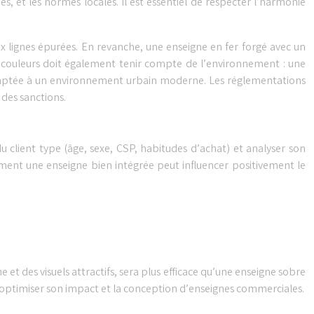
, et les normes locales. Il est essentiel de respecter l’harmonie
 lignes épurées. En revanche, une enseigne en fer forgé avec un
 couleurs doit également tenir compte de l’environnement : une
 adaptée à un environnement urbain moderne. Les réglementations
 des sanctions.
du client type (âge, sexe, CSP, habitudes d’achat) et analyser son
mment une enseigne bien intégrée peut influencer positivement le
des visuels attractifs, sera plus efficace qu’une enseigne sobre
r optimiser son impact et la conception d’enseignes commerciales.