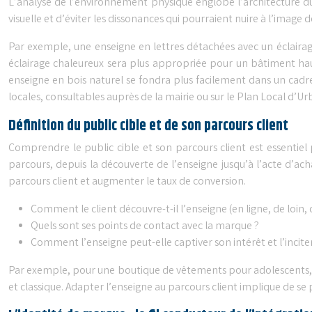
L’analyse de l’environnement physique englobe l’architecture du 
visuelle et d’éviter les dissonances qui pourraient nuire à l’image 
Par exemple, une enseigne en lettres détachées avec un éclaira
éclairage chaleureux sera plus appropriée pour un bâtiment ha
enseigne en bois naturel se fondra plus facilement dans un cad
locales, consultables auprès de la mairie ou sur le Plan Local d’
Définition du public cible et de son parcours client
Comprendre le public cible et son parcours client est essentiel p
parcours, depuis la découverte de l’enseigne jusqu’à l’acte d’a
parcours client et augmenter le taux de conversion.
Comment le client découvre-t-il l’enseigne (en ligne, de loin, 
Quels sont ses points de contact avec la marque ?
Comment l’enseigne peut-elle captiver son intérêt et l’inciter
Par exemple, pour une boutique de vêtements pour adolescents, u
et classique. Adapter l’enseigne au parcours client implique de s