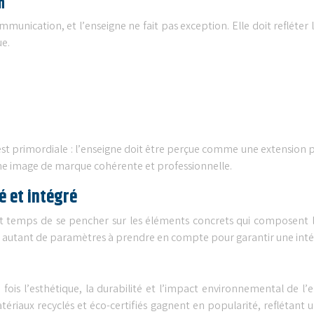
n
munication, et l’enseigne ne fait pas exception. Elle doit refléter l
ue.
ne est primordiale : l’enseigne doit être perçue comme une extensi
une image de marque cohérente et professionnelle.
é et intégré
est temps de se pencher sur les éléments concrets qui composent le
nt autant de paramètres à prendre en compte pour garantir une intég
 fois l’esthétique, la durabilité et l’impact environnemental de l’
tériaux recyclés et éco-certifiés gagnent en popularité, refléta